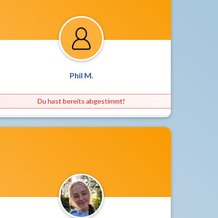
Phil M.
Du hast bereits abgestimmt!