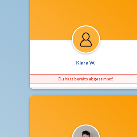
Klara W.
Du hast bereits abgestimmt!