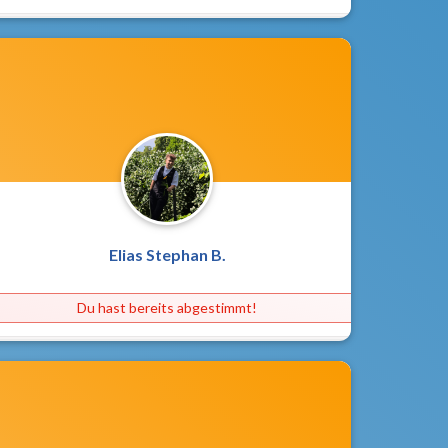
Elias Stephan B.
Du hast bereits abgestimmt!