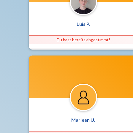
Luis P.
Du hast bereits abgestimmt!
Marleen U.