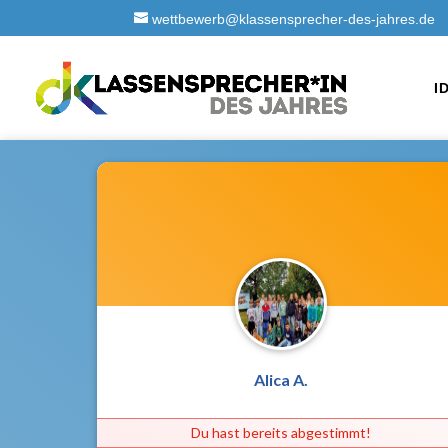
wettbewerb@klassensprecher-des-jahres.de
I
Alica A.
Du hast bereits abgestimmt!