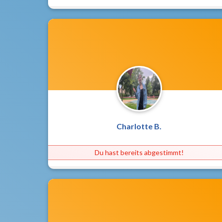
Charlotte B.
Du hast bereits abgestimmt!