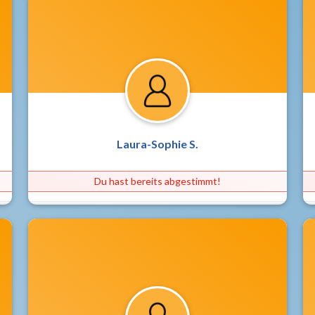
Laura-Sophie S.
Du hast bereits abgestimmt!