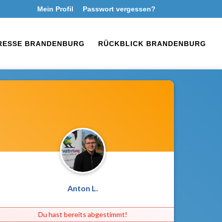
Mein Profil
Passwort vergessen?
RESSE BRANDENBURG
RÜCKBLICK BRANDENBURG
Anton L.
Du hast bereits abgestimmt!