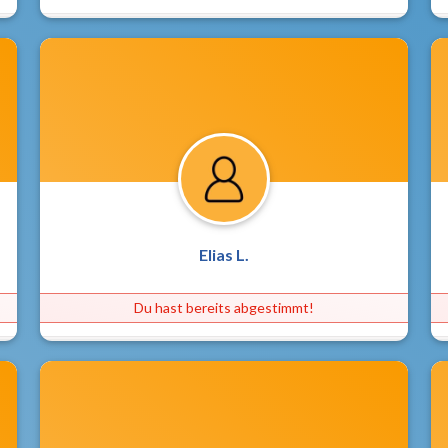
Elias L.
Du hast bereits abgestimmt!