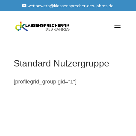
wettbewerb@klassensprecher-des-jahres.de
Standard Nutzergruppe
[profilegrid_group gid=“1″]